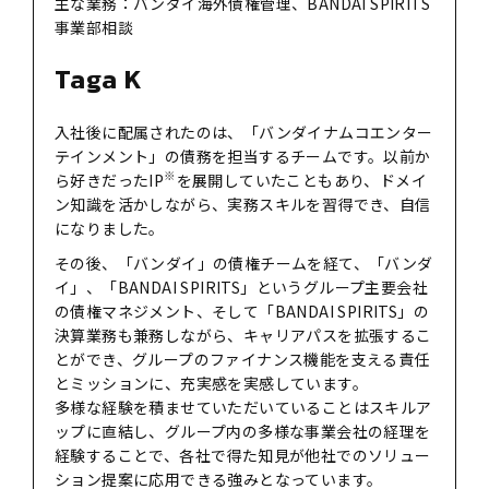
主な業務：バンダイ海外債権管理、BANDAI SPIRITS
事業部相談
Taga K
入社後に配属されたのは、「バンダイナムコエンター
テインメント」の債務を担当するチームです。以前か
※
ら好きだったIP
を展開していたこともあり、ドメイ
ン知識を活かしながら、実務スキルを習得でき、自信
になりました。
その後、「バンダイ」の債権チームを経て、「バンダ
イ」、「BANDAI SPIRITS」というグループ主要会社
の債権マネジメント、そして「BANDAI SPIRITS」の
決算業務も兼務しながら、キャリアパスを拡張するこ
とができ、グループのファイナンス機能を支える責任
とミッションに、充実感を実感しています。
多様な経験を積ませていただいていることはスキルア
ップに直結し、グループ内の多様な事業会社の経理を
経験することで、各社で得た知見が他社でのソリュー
ション提案に応用できる強みとなっています。