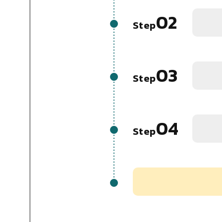
02
Step
03
Step
04
Step