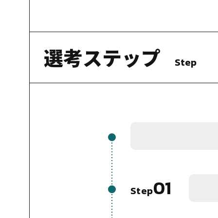
選考ステップ
Step
01
Step